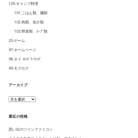
100.キャンプ料理
101.ごはん類、麺類
102.肉類、魚介類
103.野菜類、ｽｰﾌﾟ類
20.ゲーム
97.ホームページ
98.タイ･ﾛﾝｸﾞﾂｰﾘﾝｸﾞ
99.モブログ
アーカイブ
ア
ー
カ
イ
最近の投稿
ブ
思い出のツインファミコン