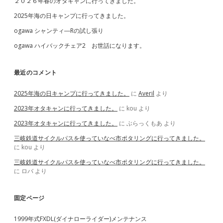
２０２６年春のオタキャンに行ってきました。
2025年海の日キャンプに行ってきました。
ogawa シャンティ―Rの試し張り
ogawa ハイバックチェア2 お世話になります。
最近のコメント
2025年海の日キャンプに行ってきました。
に
Averil
より
2023年オタキャンに行ってきました。
に
kou
より
2023年オタキャンに行ってきました。
に
ぶらっくもあ
より
三岐鉄道サイクルパスを使っていなべ市ポタリングに行ってきました。
に
kou
より
三岐鉄道サイクルパスを使っていなべ市ポタリングに行ってきました。
に
ロバ
より
固定ページ
1999年式FXDL(ダイナローライダー)メンテナンス