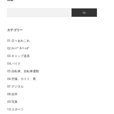
Search
カテゴリー
01.日々あれこれ
02.ｷｬﾝﾌﾟ＆ﾂｰﾚﾎﾟ
03.キャンプ道具
04.バイク
05.自転車、自転車通勤
06.空撮、カイト、凧
07.デジタル
08.自作
09.写真
10.スポーツ