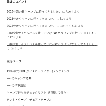
最近のコメント
2025年海の日キャンプに行ってきました。
に
Averil
より
2023年オタキャンに行ってきました。
に
kou
より
2023年オタキャンに行ってきました。
に
ぶらっくもあ
より
三岐鉄道サイクルパスを使っていなべ市ポタリングに行ってきました。
に
kou
より
三岐鉄道サイクルパスを使っていなべ市ポタリングに行ってきました。
に
ロバ
より
固定ページ
1999年式FXDL(ダイナローライダー)メンテナンス
kouのキャンプ道具
kouの単車履歴
キャンプ持ち物チェックリスト（印刷して使う）
テント・タープ・チェア・テーブル