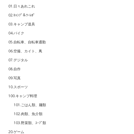
01.日々あれこれ
02.ｷｬﾝﾌﾟ＆ﾂｰﾚﾎﾟ
03.キャンプ道具
04.バイク
05.自転車、自転車通勤
06.空撮、カイト、凧
07.デジタル
08.自作
09.写真
10.スポーツ
100.キャンプ料理
101.ごはん類、麺類
102.肉類、魚介類
103.野菜類、ｽｰﾌﾟ類
20.ゲーム