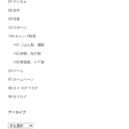
07.デジタル
08.自作
09.写真
10.スポーツ
100.キャンプ料理
101.ごはん類、麺類
102.肉類、魚介類
103.野菜類、ｽｰﾌﾟ類
20.ゲーム
97.ホームページ
98.タイ･ﾛﾝｸﾞﾂｰﾘﾝｸﾞ
99.モブログ
アーカイブ
ア