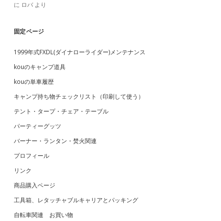
に
ロバ
より
固定ページ
1999年式FXDL(ダイナローライダー)メンテナンス
kouのキャンプ道具
kouの単車履歴
キャンプ持ち物チェックリスト（印刷して使う）
テント・タープ・チェア・テーブル
パーティーグッツ
バーナー・ランタン・焚火関連
プロフィール
リンク
商品購入ページ
工具箱、レタッチャブルキャリアとパッキング
自転車関連 お買い物