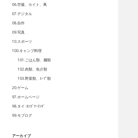
06.空撮、カイト、凧
07.デジタル
08.自作
09.写真
10.スポーツ
100.キャンプ料理
101.ごはん類、麺類
102.肉類、魚介類
103.野菜類、ｽｰﾌﾟ類
20.ゲーム
97.ホームページ
98.タイ･ﾛﾝｸﾞﾂｰﾘﾝｸﾞ
99.モブログ
アーカイブ