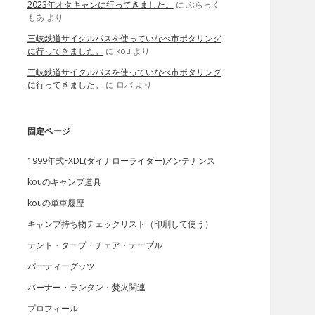
2023年オタキャンに行ってきました。
に
ぶらっく
もあ
より
三岐鉄道サイクルパスを使っていなべ市ポタリング
に行ってきました。
に
kou
より
三岐鉄道サイクルパスを使っていなべ市ポタリング
に行ってきました。
に
ロバ
より
固定ページ
1999年式FXDL(ダイナローライダー)メンテナンス
kouのキャンプ道具
kouの単車履歴
キャンプ持ち物チェックリスト（印刷して使う）
テント・タープ・チェア・テーブル
パーティーグッツ
バーナー・ランタン・焚火関連
プロフィール