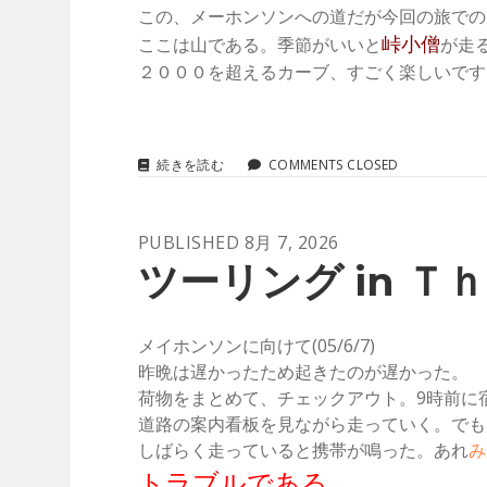
Ｌ
この、メーホンソンへの道だが今回の旅での
Ａ
峠小僧
ここは山である。季節がいいと
が走
Ｎ
Ｄ
２０００を超えるカーブ、すごく楽しいです
(05/6/9)
ツ
続きを読む
COMMENTS CLOSED
ー
リ
ン
PUBLISHED 8月 7, 2026
グ
IN
ツーリング in Ｔｈ
Ｔ
Ｈ
Ａ
Ｉ
メイホンソンに向けて(05/6/7)
Ｌ
昨晩は遅かったため起きたのが遅かった。
Ａ
荷物をまとめて、チェックアウト。9時前に
Ｎ
Ｄ
道路の案内看板を見ながら走っていく。でも
(05/6/8)
しばらく走っていると携帯が鳴った。あれ
み
トラブルである。