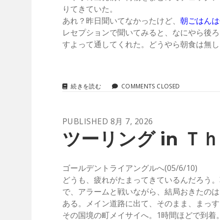
ャ
りてきていた。
あれ？昨日聞いてなかったけど、
朝ごはんは
ン
レセプションで聞いてみると、なにやら後ろ
すよって通してくれた。どうやら朝食は無し
パ
ー
ツ
続きを読む
COMMENTS CLOSED
ー
ズ
リ
ン
PUBLISHED 8月 7, 2026
(BCS)
グ
IN
ツーリング in Ｔｈａ
Ｔ
Posts
Ｈ
Ａ
Ｉ
ゴールデントライアングルへ(05/6/10)
Ｌ
どうも、疲れがたまってきているんだろう。
Ａ
で、アラームと戦いながら、結局おきたのは
Ｎ
Ｄ
ある。メイン道路に出て、そのまま、まっす
(05/6/11)
その国境の町メイサイへ。1時間ほどで到着