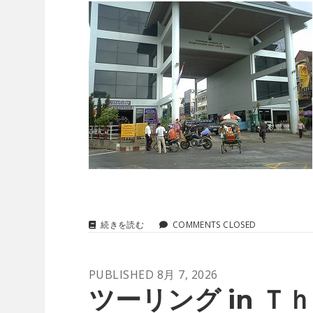
ツ
続きを読む
COMMENTS CLOSED
ー
リ
ン
PUBLISHED 8月 7, 2026
グ
IN
ツーリング in Ｔｈ
Ｔ
Ｈ