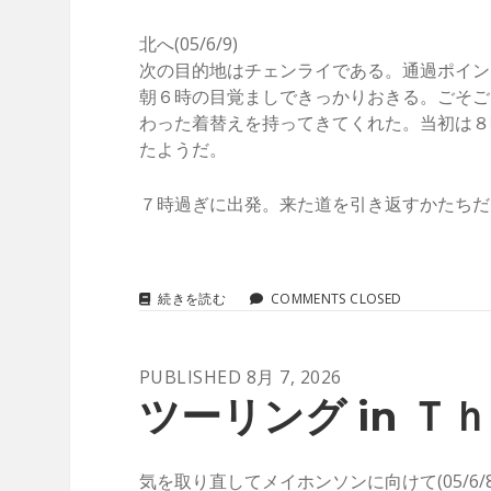
Ａ
Ｉ
北へ(05/6/9)
Ｌ
次の目的地はチェンライである。通過ポイン
Ａ
朝６時の目覚ましできっかりおきる。ごそご
Ｎ
Ｄ
わった着替えを持ってきてくれた。当初は８
(05/6/10)
たようだ。
７時過ぎに出発。来た道を引き返すかたちだ
ツ
続きを読む
COMMENTS CLOSED
ー
リ
ン
PUBLISHED 8月 7, 2026
グ
IN
ツーリング in Ｔｈ
Ｔ
Ｈ
Ａ
Ｉ
気を取り直してメイホンソンに向けて(05/6/8