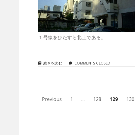
１号線をひたすら北上である。
ツ
続きを読む
COMMENTS CLOSED
ー
リ
ン
グ
IN
Ｔ
投
Previous
1
…
128
129
130
Ｈ
Ａ
稿
Ｉ
Ｌ
の
Ａ
Ｎ
ペ
Ｄ