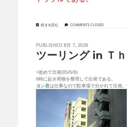
ツ
続きを読む
COMMENTS CLOSED
ー
リ
ン
PUBLISHED 8月 7, 2026
グ
IN
ツーリング in Ｔｈ
Ｔ
Ｈ
Ａ
Ｉ
<改めて出発(05/6/6)
Ｌ
6時に起き荷物を整理して出発である。
Ａ
ヨン君
は仕事なので駐車場で分かれて出発。
Ｎ
Ｄ
(05/6/7)