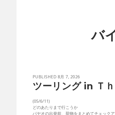
バイ
バ
PUBLISHED 8月 7, 2026
イ
ツーリング in Ｔｈａ
ク
(05/6/11)
キ
どのあたりまで行こうか
パヤオの出発前、荷物をまとめてチェックア