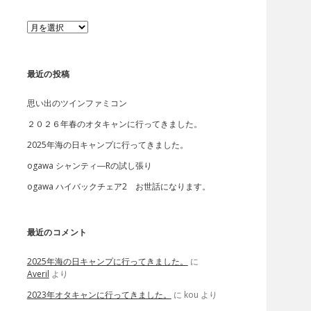
ア
ー
カ
イ
ブ
最近の投稿
思い出のツインファミコン
２０２６年春のオタキャンに行ってきました。
2025年海の日キャンプに行ってきました。
ogawa シャンティ―Rの試し張り
ogawa ハイバックチェア2 お世話になります。
最近のコメント
2025年海の日キャンプに行ってきました。
に
Averil
より
2023年オタキャンに行ってきました。
に
kou
より