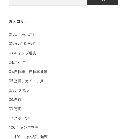
カテゴリー
01.日々あれこれ
02.ｷｬﾝﾌﾟ＆ﾂｰﾚﾎﾟ
03.キャンプ道具
04.バイク
05.自転車、自転車通勤
06.空撮、カイト、凧
07.デジタル
08.自作
09.写真
10.スポーツ
100.キャンプ料理
101.ごはん類、麺類