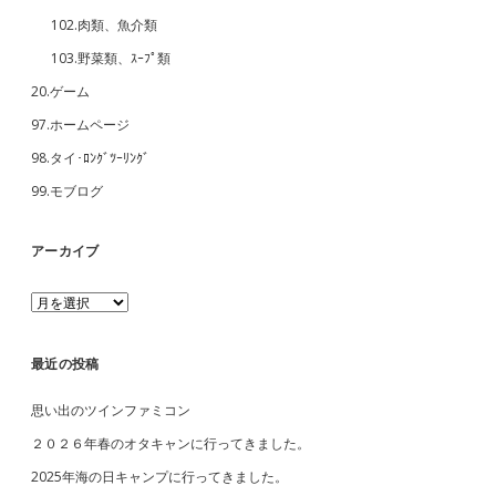
102.肉類、魚介類
103.野菜類、ｽｰﾌﾟ類
20.ゲーム
97.ホームページ
98.タイ･ﾛﾝｸﾞﾂｰﾘﾝｸﾞ
99.モブログ
アーカイブ
ア
ー
カ
イ
最近の投稿
ブ
思い出のツインファミコン
２０２６年春のオタキャンに行ってきました。
2025年海の日キャンプに行ってきました。