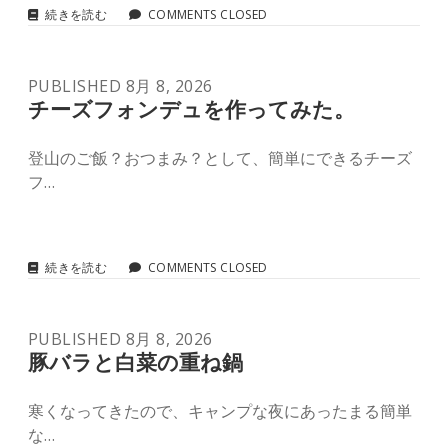
ス
続きを読む
COMMENTS CLOSED
キ
レ
ッ
PUBLISHED 8月 8, 2026
ト
の
チーズフォンデュを作ってみた。
シ
ー
登山のご飯？おつまみ？として、簡単にできるチーズ
ズ
ニ
フ…
ン
グ
を
し
て
チ
続きを読む
COMMENTS CLOSED
み
ー
た。
ズ
フ
PUBLISHED 8月 8, 2026
ォ
ン
豚バラと白菜の重ね鍋
デ
ュ
寒くなってきたので、キャンプな夜にあったまる簡単
を
作
な…
っ