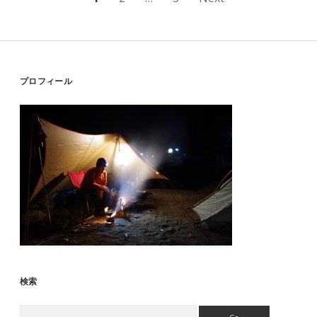
投
稿
の
ペ
Sidebar
プロフィール
ー
ジ
送
り
検索
Search