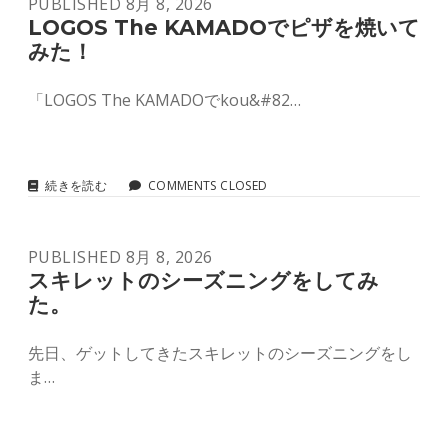
PUBLISHED 8月 8, 2026
メ
ス
LOGOS The KAMADOでピザを焼いて
テ
みた！
ィ
ン
を
「LOGOS The KAMADOでkou&#82…
ゲ
ッ
ト
し
ま
LOGOS
続きを読む
COMMENTS CLOSED
し
THE
た！
KAMADO
で
PUBLISHED 8月 8, 2026
ピ
ザ
スキレットのシーズニングをしてみ
を
た。
焼
い
て
先日、ゲットしてきたスキレットのシーズニングをし
み
ま…
た！