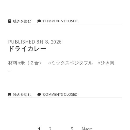
て
み
た。
豚
続きを読む
COMMENTS CLOSED
バ
ラ
と
PUBLISHED 8月 8, 2026
白
菜
ドライカレー
の
重
材料○米（２合） ○ミックスベジタブル ○ひき肉
ね
鍋
…
ド
続きを読む
COMMENTS CLOSED
ラ
イ
カ
レ
ー
1
2
…
5
Next