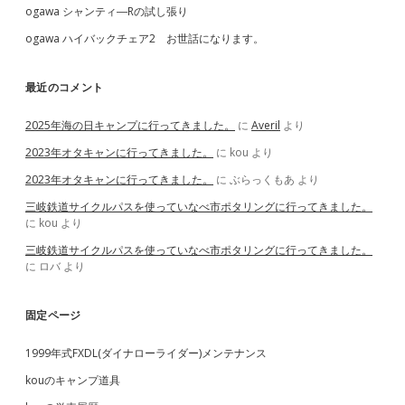
ogawa シャンティ―Rの試し張り
ogawa ハイバックチェア2 お世話になります。
最近のコメント
2025年海の日キャンプに行ってきました。
に
Averil
より
2023年オタキャンに行ってきました。
に
kou
より
2023年オタキャンに行ってきました。
に
ぶらっくもあ
より
三岐鉄道サイクルパスを使っていなべ市ポタリングに行ってきました。
に
kou
より
三岐鉄道サイクルパスを使っていなべ市ポタリングに行ってきました。
に
ロバ
より
固定ページ
1999年式FXDL(ダイナローライダー)メンテナンス
kouのキャンプ道具